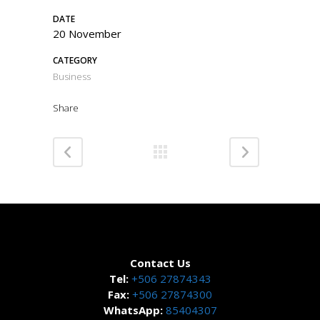
DATE
20 November
CATEGORY
Business
Share
Contact Us
Tel:
+506 27874343
Fax:
+506 27874300
WhatsApp:
85404307